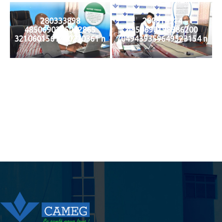
280333898
280614314
4850690215052865
4850690198386200
3210601561730220361 n
7049439359649523154 n