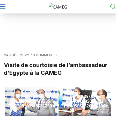
24 AOÛT 2022
/
0 COMMENTS
Visite de courtoisie de l’ambassadeur
d’Egypte à la CAMEG
280320067
280635383
4850690181719535
4850690035052883
2232790109968581250 n
7168895050626259196 n