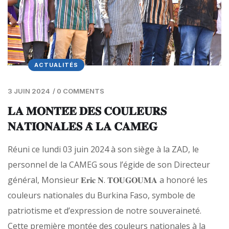
ACTUALITÉS
3 JUIN 2024
/
0 COMMENTS
𝐋𝐀 𝐌𝐎𝐍𝐓𝐄́𝐄 𝐃𝐄𝐒 𝐂𝐎𝐔𝐋𝐄𝐔𝐑𝐒
𝐍𝐀𝐓𝐈𝐎𝐍𝐀𝐋𝐄𝐒 𝐀̀ 𝐋𝐀 𝐂𝐀𝐌𝐄𝐆
Réuni ce lundi 03 juin 2024 à son siège à la ZAD, le
personnel de la CAMEG sous l’égide de son Directeur
général, Monsieur 𝐄𝐫𝐢𝐜 𝐍. 𝐓𝐎𝐔𝐆𝐎𝐔𝐌𝐀 a honoré les
couleurs nationales du Burkina Faso, symbole de
patriotisme et d’expression de notre souveraineté.
Cette première montée des couleurs nationales à la