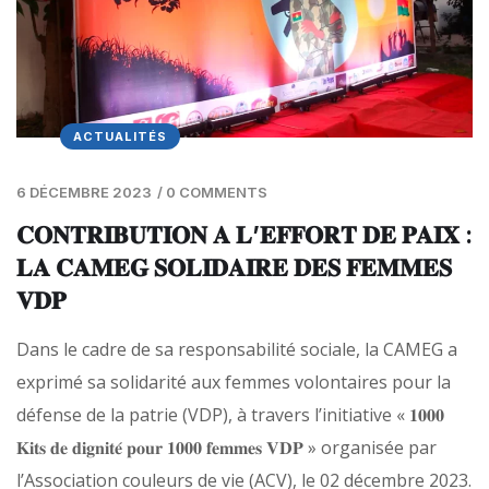
ACTUALITÉS
6 DÉCEMBRE 2023
/
0 COMMENTS
𝐂𝐎𝐍𝐓𝐑𝐈𝐁𝐔𝐓𝐈𝐎𝐍 𝐀 𝐋’𝐄𝐅𝐅𝐎𝐑𝐓 𝐃𝐄 𝐏𝐀𝐈𝐗 :
𝐋𝐀 𝐂𝐀𝐌𝐄𝐆 𝐒𝐎𝐋𝐈𝐃𝐀𝐈𝐑𝐄 𝐃𝐄𝐒 𝐅𝐄𝐌𝐌𝐄𝐒
𝐕𝐃𝐏
Dans le cadre de sa responsabilité sociale, la CAMEG a
exprimé sa solidarité aux femmes volontaires pour la
défense de la patrie (VDP), à travers l’initiative « 𝟏𝟎𝟎𝟎
𝐊𝐢𝐭𝐬 𝐝𝐞 𝐝𝐢𝐠𝐧𝐢𝐭𝐞́ 𝐩𝐨𝐮𝐫 𝟏𝟎𝟎𝟎 𝐟𝐞𝐦𝐦𝐞𝐬 𝐕𝐃𝐏 » organisée par
l’Association couleurs de vie (ACV), le 02 décembre 2023.