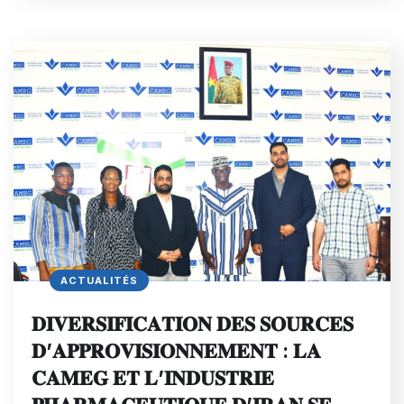
ACTUALITÉS
𝐃𝐈𝐕𝐄𝐑𝐒𝐈𝐅𝐈𝐂𝐀𝐓𝐈𝐎𝐍 𝐃𝐄𝐒 𝐒𝐎𝐔𝐑𝐂𝐄𝐒
𝐃’𝐀𝐏𝐏𝐑𝐎𝐕𝐈𝐒𝐈𝐎𝐍𝐍𝐄𝐌𝐄𝐍𝐓 : 𝐋𝐀
𝐂𝐀𝐌𝐄𝐆 𝐄𝐓 𝐋’𝐈𝐍𝐃𝐔𝐒𝐓𝐑𝐈𝐄