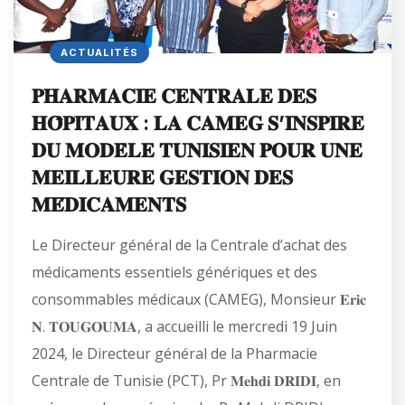
ACTUALITÉS
𝐏𝐇𝐀𝐑𝐌𝐀𝐂𝐈𝐄 𝐂𝐄𝐍𝐓𝐑𝐀𝐋𝐄 𝐃𝐄𝐒
𝐇𝐎̂𝐏𝐈𝐓𝐀𝐔𝐗 : 𝐋𝐀 𝐂𝐀𝐌𝐄𝐆 𝐒’𝐈𝐍𝐒𝐏𝐈𝐑𝐄
𝐃𝐔 𝐌𝐎𝐃𝐄̀𝐋𝐄 𝐓𝐔𝐍𝐈𝐒𝐈𝐄𝐍 𝐏𝐎𝐔𝐑 𝐔𝐍𝐄
𝐌𝐄𝐈𝐋𝐋𝐄𝐔𝐑𝐄 𝐆𝐄𝐒𝐓𝐈𝐎𝐍 𝐃𝐄𝐒
𝐌𝐄́𝐃𝐈𝐂𝐀𝐌𝐄𝐍𝐓𝐒
Le Directeur général de la Centrale d’achat des
médicaments essentiels génériques et des
consommables médicaux (CAMEG), Monsieur 𝐄𝐫𝐢𝐜
𝐍. 𝐓𝐎𝐔𝐆𝐎𝐔𝐌𝐀, a accueilli le mercredi 19 Juin
2024, le Directeur général de la Pharmacie
Centrale de Tunisie (PCT), Pr 𝐌𝐞𝐡𝐝𝐢 𝐃𝐑𝐈𝐃𝐈, en