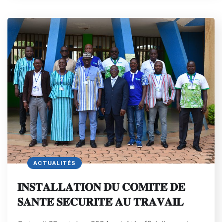
ACTUALITÉS
𝐈𝐍𝐒𝐓𝐀𝐋𝐋𝐀𝐓𝐈𝐎𝐍 𝐃𝐔 𝐂𝐎𝐌𝐈𝐓𝐄́ 𝐃𝐄
𝐒𝐀𝐍𝐓𝐄́ 𝐒𝐄́𝐂𝐔𝐑𝐈𝐓𝐄́ 𝐀𝐔 𝐓𝐑𝐀𝐕𝐀𝐈𝐋