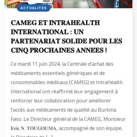
ACTUALITÉS
𝐂𝐀𝐌𝐄𝐆 𝐄𝐓 𝐈𝐍𝐓𝐑𝐀𝐇𝐄𝐀𝐋𝐓𝐇
𝐈𝐍𝐓𝐄𝐑𝐍𝐀𝐓𝐈𝐎𝐍𝐀𝐋 : 𝐔𝐍
𝐏𝐀𝐑𝐓𝐄𝐍𝐀𝐑𝐈𝐀𝐓 𝐒𝐎𝐋𝐈𝐃𝐄 𝐏𝐎𝐔𝐑 𝐋𝐄𝐒
𝐂𝐈𝐍𝐐 𝐏𝐑𝐎𝐂𝐇𝐀𝐈𝐍𝐄𝐒 𝐀𝐍𝐍𝐄́𝐄𝐒 !
Ce mardi 11 juin 2024, la Centrale d’achat des
médicaments essentiels génériques et de
consommables médicaux (CAMEG) et IntraHealth
International ont réaffirmé leur engagement à
renforcer leur collaboration pour améliorer
l’accès aux médicaments de qualité au Burkina
Faso. Le Directeur général de la CAMEG, Monsieur
𝐄𝐫𝐢𝐜 𝐍. 𝐓𝐎𝐔𝐆𝐎𝐔𝐌𝐀, accompagné de son équipe,