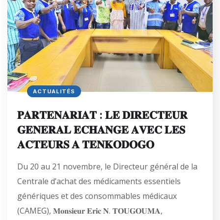
ACTUALITÉS
𝐏𝐀𝐑𝐓𝐄𝐍𝐀𝐑𝐈𝐀𝐓 : 𝐋𝐄 𝐃𝐈𝐑𝐄𝐂𝐓𝐄𝐔𝐑
𝐆𝐄𝐍𝐄𝐑𝐀𝐋 𝐄𝐂𝐇𝐀𝐍𝐆𝐄 𝐀𝐕𝐄𝐂 𝐋𝐄𝐒
𝐀𝐂𝐓𝐄𝐔𝐑𝐒 𝐀 𝐓𝐄𝐍𝐊𝐎𝐃𝐎𝐆𝐎
Du 20 au 21 novembre, le Directeur général de la
Centrale d’achat des médicaments essentiels
génériques et des consommables médicaux
(CAMEG), 𝐌𝐨𝐧𝐬𝐢𝐞𝐮𝐫 𝐄𝐫𝐢𝐜 𝐍. 𝐓𝐎𝐔𝐆𝐎𝐔𝐌𝐀,