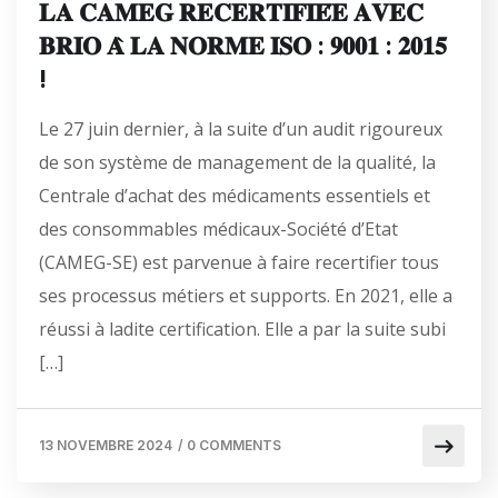
𝐋𝐀 𝐂𝐀𝐌𝐄𝐆 𝐑𝐄𝐂𝐄𝐑𝐓𝐈𝐅𝐈𝐄́𝐄 𝐀𝐕𝐄𝐂
𝐁𝐑𝐈𝐎 𝐀̀ 𝐋𝐀 𝐍𝐎𝐑𝐌𝐄 𝐈𝐒𝐎 : 𝟗𝟎𝟎𝟏 : 𝟐𝟎𝟏𝟓
!
Le 27 juin dernier, à la suite d’un audit rigoureux
de son système de management de la qualité, la
Centrale d’achat des médicaments essentiels et
des consommables médicaux-Société d’Etat
(CAMEG-SE) est parvenue à faire recertifier tous
ses processus métiers et supports. En 2021, elle a
réussi à ladite certification. Elle a par la suite subi
[…]
13 NOVEMBRE 2024
/
0 COMMENTS