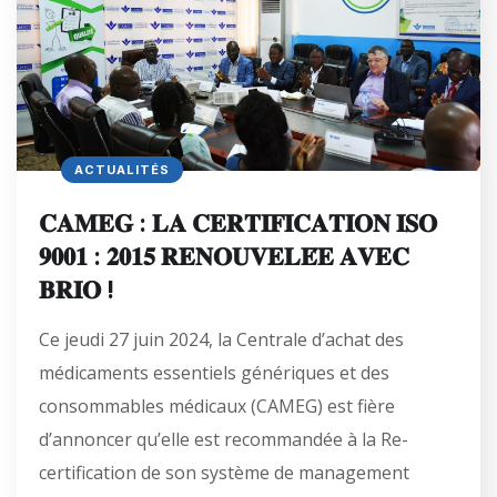
ACTUALITÉS
𝐂𝐀𝐌𝐄𝐆 : 𝐋𝐀 𝐂𝐄𝐑𝐓𝐈𝐅𝐈𝐂𝐀𝐓𝐈𝐎𝐍 𝐈𝐒𝐎
𝟗𝟎𝟎𝟏 : 𝟐𝟎𝟏𝟓 𝐑𝐄𝐍𝐎𝐔𝐕𝐄𝐋𝐄́𝐄 𝐀𝐕𝐄𝐂
𝐁𝐑𝐈𝐎 !
Ce jeudi 27 juin 2024, la Centrale d’achat des
médicaments essentiels génériques et des
consommables médicaux (CAMEG) est fière
d’annoncer qu’elle est recommandée à la Re-
certification de son système de management