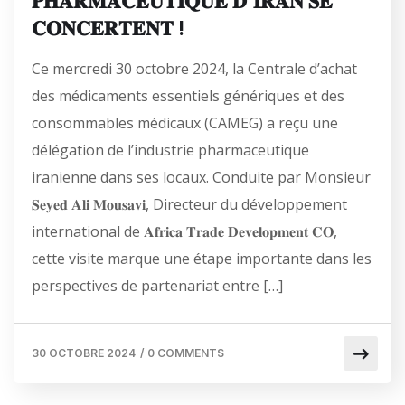
𝐏𝐇𝐀𝐑𝐌𝐀𝐂𝐄𝐔𝐓𝐈𝐐𝐔𝐄 𝐃’𝐈𝐑𝐀𝐍 𝐒𝐄
𝐂𝐎𝐍𝐂𝐄𝐑𝐓𝐄𝐍𝐓 !
Ce mercredi 30 octobre 2024, la Centrale d’achat
des médicaments essentiels génériques et des
consommables médicaux (CAMEG) a reçu une
délégation de l’industrie pharmaceutique
iranienne dans ses locaux. Conduite par Monsieur
𝐒𝐞𝐲𝐞𝐝 𝐀𝐥𝐢 𝐌𝐨𝐮𝐬𝐚𝐯𝐢, Directeur du développement
international de 𝐀𝐟𝐫𝐢𝐜𝐚 𝐓𝐫𝐚𝐝𝐞 𝐃𝐞𝐯𝐞𝐥𝐨𝐩𝐦𝐞𝐧𝐭 𝐂𝐎,
cette visite marque une étape importante dans les
perspectives de partenariat entre […]
30 OCTOBRE 2024
/
0 COMMENTS