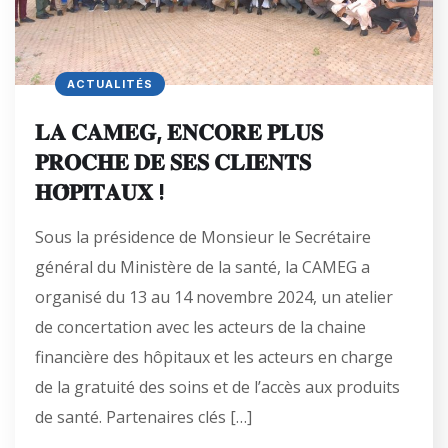
ACTUALITÉS
𝐋𝐀 𝐂𝐀𝐌𝐄𝐆, 𝐄𝐍𝐂𝐎𝐑𝐄 𝐏𝐋𝐔𝐒
𝐏𝐑𝐎𝐂𝐇𝐄 𝐃𝐄 𝐒𝐄𝐒 𝐂𝐋𝐈𝐄𝐍𝐓𝐒
𝐇𝐎̂𝐏𝐈𝐓𝐀𝐔𝐗 !
Sous la présidence de Monsieur le Secrétaire
général du Ministère de la santé, la CAMEG a
organisé du 13 au 14 novembre 2024, un atelier
de concertation avec les acteurs de la chaine
financière des hôpitaux et les acteurs en charge
de la gratuité des soins et de l’accès aux produits
de santé. Partenaires clés […]