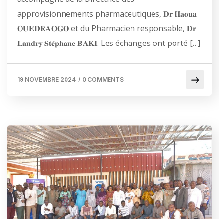
approvisionnements pharmaceutiques, 𝐃𝐫 𝐇𝐚𝐨𝐮𝐚
𝐎𝐔𝐄𝐃𝐑𝐀𝐎𝐆𝐎 et du Pharmacien responsable, 𝐃𝐫
𝐋𝐚𝐧𝐝𝐫𝐲 𝐒𝐭𝐞́𝐩𝐡𝐚𝐧𝐞 𝐁𝐀𝐊𝐈. Les échanges ont porté […]
19 NOVEMBRE 2024
/
0 COMMENTS