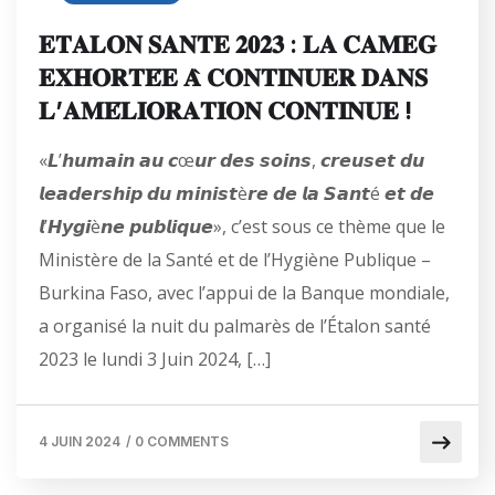
𝐄𝐓𝐀𝐋𝐎𝐍 𝐒𝐀𝐍𝐓𝐄 𝟐𝟎𝟐𝟑 : 𝐋𝐀 𝐂𝐀𝐌𝐄𝐆
𝐄𝐗𝐇𝐎𝐑𝐓𝐄́𝐄 𝐀̀ 𝐂𝐎𝐍𝐓𝐈𝐍𝐔𝐄𝐑 𝐃𝐀𝐍𝐒
𝐋’𝐀𝐌𝐄́𝐋𝐈𝐎𝐑𝐀𝐓𝐈𝐎𝐍 𝐂𝐎𝐍𝐓𝐈𝐍𝐔𝐄 !
«𝙇’𝙝𝙪𝙢𝙖𝙞𝙣 𝙖𝙪 𝙘œ𝙪𝙧 𝙙𝙚𝙨 𝙨𝙤𝙞𝙣𝙨, 𝙘𝙧𝙚𝙪𝙨𝙚𝙩 𝙙𝙪
𝙡𝙚𝙖𝙙𝙚𝙧𝙨𝙝𝙞𝙥 𝙙𝙪 𝙢𝙞𝙣𝙞𝙨𝙩è𝙧𝙚 𝙙𝙚 𝙡𝙖 𝙎𝙖𝙣𝙩é 𝙚𝙩 𝙙𝙚
𝙡’𝙃𝙮𝙜𝙞è𝙣𝙚 𝙥𝙪𝙗𝙡𝙞𝙦𝙪𝙚», c’est sous ce thème que le
Ministère de la Santé et de l’Hygiène Publique –
Burkina Faso, avec l’appui de la Banque mondiale,
a organisé la nuit du palmarès de l’Étalon santé
2023 le lundi 3 Juin 2024, […]
4 JUIN 2024
/
0 COMMENTS