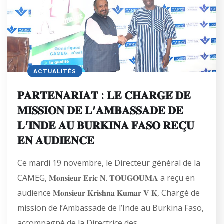
ACTUALITÉS
𝐏𝐀𝐑𝐓𝐄𝐍𝐀𝐑𝐈𝐀𝐓 : 𝐋𝐄 𝐂𝐇𝐀𝐑𝐆𝐄́ 𝐃𝐄
𝐌𝐈𝐒𝐒𝐈𝐎𝐍 𝐃𝐄 𝐋’𝐀𝐌𝐁𝐀𝐒𝐒𝐀𝐃𝐄 𝐃𝐄
𝐋’𝐈𝐍𝐃𝐄 𝐀𝐔 𝐁𝐔𝐑𝐊𝐈𝐍𝐀 𝐅𝐀𝐒𝐎 𝐑𝐄𝐂̧𝐔
𝐄𝐍 𝐀𝐔𝐃𝐈𝐄𝐍𝐂𝐄
Ce mardi 19 novembre, le Directeur général de la
CAMEG, 𝐌𝐨𝐧𝐬𝐢𝐞𝐮𝐫 𝐄𝐫𝐢𝐜 𝐍. 𝐓𝐎𝐔𝐆𝐎𝐔𝐌𝐀 a reçu en
audience 𝐌𝐨𝐧𝐬𝐢𝐞𝐮𝐫 𝐊𝐫𝐢𝐬𝐡𝐧𝐚 𝐊𝐮𝐦𝐚𝐫 𝐕 𝐊, Chargé de
mission de l’Ambassade de l’Inde au Burkina Faso,
accompagné de la Directrice des