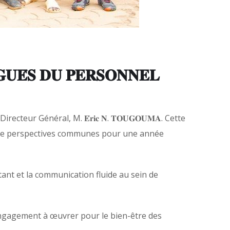
𝐔𝐄́𝐒 𝐃𝐔 𝐏𝐄𝐑𝐒𝐎𝐍𝐍𝐄𝐋
r Général, M. 𝐄́𝐫𝐢𝐜 𝐍. 𝐓𝐎𝐔𝐆𝐎𝐔𝐌𝐀. Cette
t de perspectives communes pour une année
nstant et la communication fluide au sein de
engagement à œuvrer pour le bien-être des