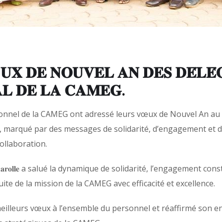
𝐔𝐗 𝐃𝐄 𝐍𝐎𝐔𝐕𝐄𝐋 𝐀𝐍 𝐃𝐄𝐒 𝐃𝐄́𝐋𝐄́
𝐀𝐋 𝐃𝐄 𝐋𝐀 𝐂𝐀𝐌𝐄𝐆.
nel de la CAMEG ont adressé leurs vœux de Nouvel An au Directeu
e, marqué par des messages de solidarité, d’engagement e
ollaboration.
𝐫𝐨𝐥𝐥𝐞 a salué la dynamique de solidarité, l’engagement co
uite de la mission de la CAMEG avec efficacité et excellence.
 meilleurs vœux à l’ensemble du personnel et réaffirmé son 