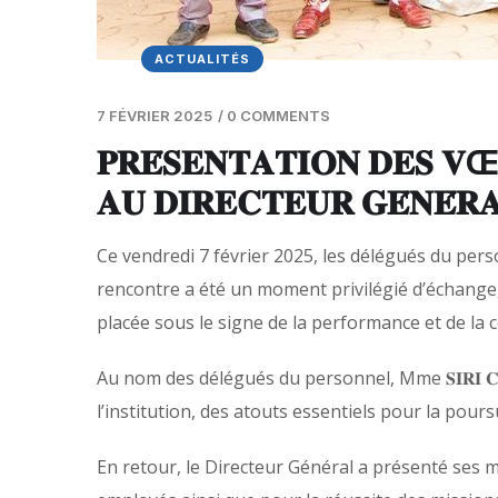
ACTUALITÉS
7 FÉVRIER 2025
/
0 COMMENTS
𝐏𝐑𝐄́𝐒𝐄𝐍𝐓𝐀𝐓𝐈𝐎𝐍 𝐃𝐄𝐒 𝐕Œ
𝐀𝐔 𝐃𝐈𝐑𝐄𝐂𝐓𝐄𝐔𝐑 𝐆𝐄́𝐍𝐄́𝐑
Ce vendredi 7 février 2025, les délégués du person
rencontre a été un moment privilégié d’échang
placée sous le signe de la performance et de la c
Au nom des délégués du personnel, Mme 𝐒𝐈𝐑𝐈 𝐂
l’institution, des atouts essentiels pour la pours
En retour, le Directeur Général a présenté ses