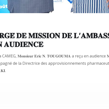
𝐑𝐆𝐄́ 𝐃𝐄 𝐌𝐈𝐒𝐒𝐈𝐎𝐍 𝐃𝐄 𝐋’𝐀𝐌𝐁𝐀𝐒
𝐍 𝐀𝐔𝐃𝐈𝐄𝐍𝐂𝐄
𝐧𝐬𝐢𝐞𝐮𝐫 𝐄𝐫𝐢𝐜 𝐍. 𝐓𝐎𝐔𝐆𝐎𝐔𝐌𝐀 a reçu en audience 𝐌𝐨𝐧𝐬𝐢
né de la Directrice des approvisionnements pharmaceutiques, 𝐃
𝐊𝐈.