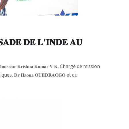
𝐒𝐀𝐃𝐄 𝐃𝐄 𝐋’𝐈𝐍𝐃𝐄 𝐀𝐔
𝐞𝐮𝐫 𝐊𝐫𝐢𝐬𝐡𝐧𝐚 𝐊𝐮𝐦𝐚𝐫 𝐕 𝐊, Chargé de mission
𝐫 𝐇𝐚𝐨𝐮𝐚 𝐎𝐔𝐄𝐃𝐑𝐀𝐎𝐆𝐎 et du