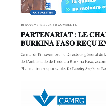
ACTUALITÉS
19 NOVEMBRE 2024
/
0 COMMENTS
𝐏𝐀𝐑𝐓𝐄𝐍𝐀𝐑𝐈𝐀𝐓 : 𝐋𝐄 𝐂𝐇𝐀
𝐁𝐔𝐑𝐊𝐈𝐍𝐀 𝐅𝐀𝐒𝐎 𝐑𝐄𝐂̧𝐔 𝐄
Ce mardi 19 novembre, le Directeur général de la CAMEG, 𝐌
de l’Ambassade de l’Inde au Burkina Faso, accompag
Pharmacien responsable, 𝐃𝐫 𝐋𝐚𝐧𝐝𝐫𝐲 𝐒𝐭𝐞́𝐩𝐡𝐚𝐧𝐞 𝐁𝐀