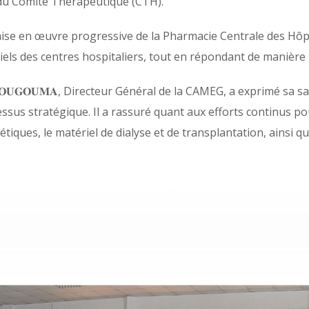
du Comité Thérapeutique (CTH).
mise en œuvre progressive de la Pharmacie Centrale des Hôpi
ls des centres hospitaliers, tout en répondant de manière p
𝐓𝐎𝐔𝐆𝐎𝐔𝐌𝐀, Directeur Général de la CAMEG, a exprimé sa 
essus stratégique. Il a rassuré quant aux efforts continus po
étiques, le matériel de dialyse et de transplantation, ainsi q