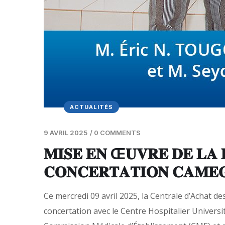
ACTUALITÉS
9 AVRIL 2025
/
0 COMMENTS
𝐌𝐈𝐒𝐄 𝐄𝐍 Œ𝐔𝐕𝐑𝐄 𝐃𝐄 𝐋𝐀 
𝐂𝐎𝐍𝐂𝐄𝐑𝐓𝐀𝐓𝐈𝐎𝐍 𝐂𝐀𝐌𝐄
Ce mercredi 09 avril 2025, la Centrale d’Achat de
concertation avec le Centre Hospitalier Univers