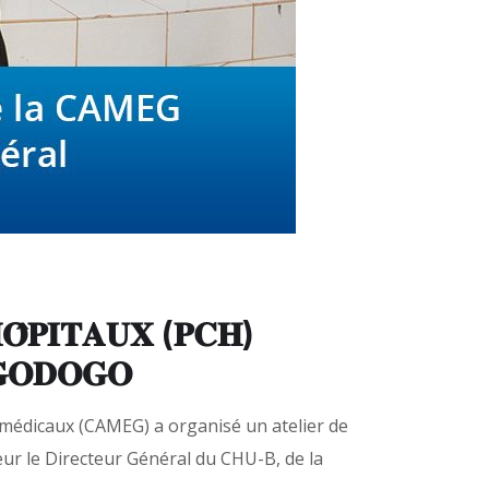
𝐎̂𝐏𝐈𝐓𝐀𝐔𝐗 (𝐏𝐂𝐇)
𝐆𝐎𝐃𝐎𝐆𝐎
édicaux (CAMEG) a organisé un atelier de
ur le Directeur Général du CHU-B, de la