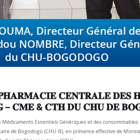
𝐇𝐀𝐑𝐌𝐀𝐂𝐈𝐄 𝐂𝐄𝐍𝐓𝐑𝐀𝐋𝐄 𝐃𝐄𝐒 𝐇
𝐆 – 𝐂𝐌𝐄 & 𝐂𝐓𝐇 𝐃𝐔 𝐂𝐇𝐔 𝐃𝐄 𝐁𝐎
s
Médicaments Essentiels Génériques et des consommables m
itaire de Bogodogo (CHU-B), en présence effective de Monsie