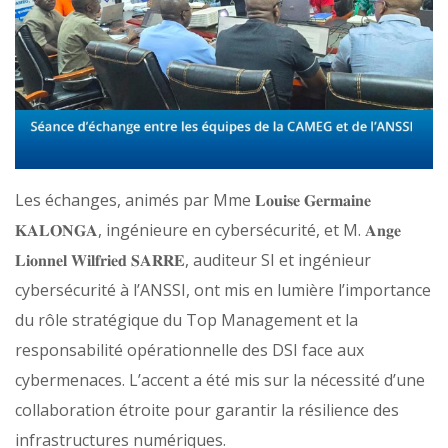
Les échanges, animés par Mme 𝐋𝐨𝐮𝐢𝐬𝐞 𝐆𝐞𝐫𝐦𝐚𝐢𝐧𝐞
𝐊𝐀𝐋𝐎𝐍𝐆𝐀, ingénieure en cybersécurité, et M. 𝐀𝐧𝐠𝐞
𝐋𝐢𝐨𝐧𝐧𝐞𝐥 𝐖𝐢𝐥𝐟𝐫𝐢𝐞𝐝 𝐒𝐀𝐑𝐑𝐄, auditeur SI et ingénieur
cybersécurité à l’ANSSI, ont mis en lumière l’importance
du rôle stratégique du Top Management et la
responsabilité opérationnelle des DSI face aux
cybermenaces. L’accent a été mis sur la nécessité d’une
collaboration étroite pour garantir la résilience des
infrastructures numériques.