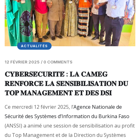
ACTUALITÉS
12 FÉVRIER 2025
/
0 COMMENTS
𝐂𝐘𝐁𝐄𝐑𝐒𝐄́𝐂𝐔𝐑𝐈𝐓𝐄́ : 𝐋𝐀 𝐂𝐀𝐌𝐄𝐆
𝐑𝐄𝐍𝐅𝐎𝐑𝐂𝐄 𝐋𝐀 𝐒𝐄𝐍𝐒𝐈𝐁𝐈𝐋𝐈𝐒𝐀𝐓𝐈𝐎𝐍 𝐃𝐔
𝐓𝐎𝐏 𝐌𝐀𝐍𝐀𝐆𝐄𝐌𝐄𝐍𝐓 𝐄𝐓 𝐃𝐄𝐒 𝐃𝐒𝐈
Ce mercredi 12 février 2025, l’
Agence Nationale de
Sécurité des Systèmes d’Information du Burkina Faso
(ANSSI) a animé une session de sensibilisation au profit
du Top Management et de la Direction du Systèmes